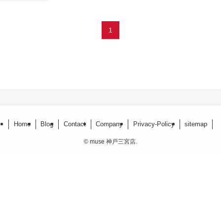
1
Home
Blog
Contact
Company
Privacy-Policy
sitemap
©
muse 神戸三宮店.